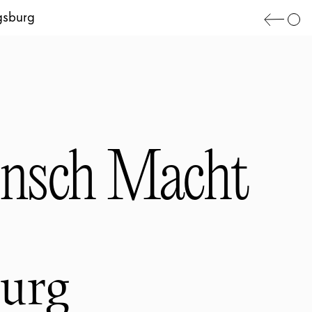
gsburg
nsch Macht
burg