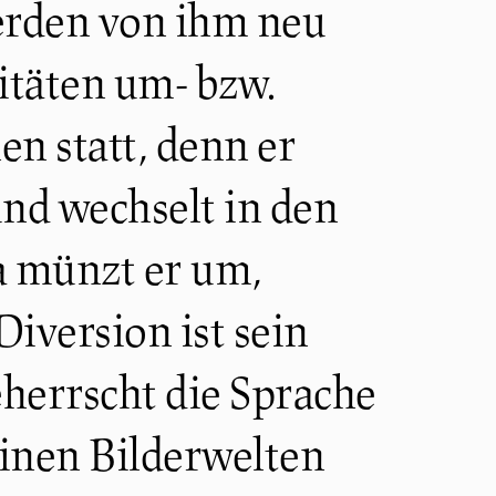
erden von ihm neu
ritäten um- bzw.
en statt, denn er
nd wechselt in den
a münzt er um,
version ist sein
eherrscht die Sprache
einen Bilderwelten